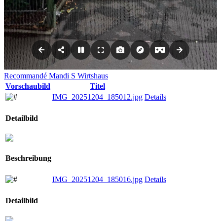
Recommandé
Mandi S Wirtshaus
Vorschaubild
Titel
IMG_20251204_185012.jpg
Details
Detailbild
Beschreibung
IMG_20251204_185016.jpg
Details
Detailbild