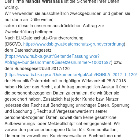
Der Firma
Mandis Wirtshaus
ist die Sicherheit Ihrer Daten
wichtig.
Wir verwenden sie ausschließlich zweckgebunden und geben sie
nur dann an Dritte weiter,
sofern diese in unserem ausdrücklichen Auftrag zur
Zweckerfüllung beitragen.
Nach EU-Datenschutz-Grundverordnung
(DSGVO,
https://www.dsb.gv.at/datenschutz-grundverordnung
),
dem Datenschutzgesetz
(
https://www.ris.bka.gv.at/GeltendeFassung.wxe?
Abfrage=bundesnormen&Gesetzesnummer=10001597
) bzw.
dem Bundesgesetzblatt 2017/120
(
https://www.ris.bka.gv.at/Dokumente/BgblAuth/BGBLA_2017_I_12
der Republik Österreich mit endgültiger Wirksamkeit 25.5.2018
haben Nutzer das Recht, auf Antrag unentgeltlich Auskunft über
die personenbezogenen Daten zu erhalten, die wir über sie
gespeichert haben. Zusätzlich hat jeder Kunde bzw. Nutzer
jederzeit das Recht auf Berichtigung unrichtiger Daten, Sperrung
und Löschung („Recht auf Vergessenwerden“) seiner
personenbezogenen Daten, soweit dem keine gesetzliche
Aufbewahrungs- oder Meldepflichtpflicht entgegensteht. Wir
verwenden personenbezogene Daten für: Kommunikation,
Lieferantenverwaltung, Kundenverwaltung, Buchhaltung und